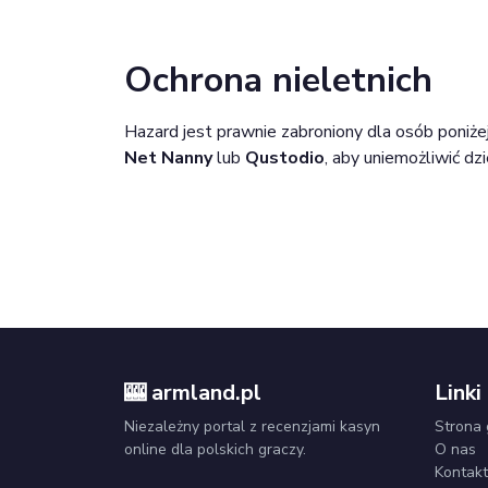
Ochrona nieletnich
Hazard jest prawnie zabroniony dla osób poniżej 
Net Nanny
lub
Qustodio
, aby uniemożliwić d
🎰 armland.pl
Linki
Niezależny portal z recenzjami kasyn
Strona
online dla polskich graczy.
O nas
Kontakt