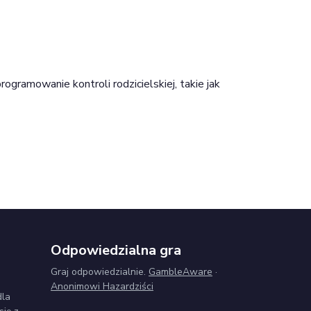
rogramowanie kontroli rodzicielskiej, takie jak
Odpowiedzialna gra
Graj odpowiedzialnie.
GambleAware
·
Anonimowi Hazardziści
dla