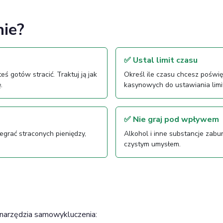
nie?
✅ Ustal limit czasu
ś gotów stracić. Traktuj ją jak
Określ ile czasu chcesz poświę
.
kasynowych do ustawiania limit
✅ Nie graj pod wpływem
degrać straconych pieniędzy,
Alkohol i inne substancje zabur
czystym umysłem.
narzędzia samowykluczenia: