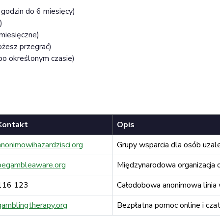
godzin do 6 miesięcy)
)
miesięczne)
żesz przegrać)
o określonym czasie)
Kontakt
Opis
anonimowihazardzisci.org
Grupy wsparcia dla osób uzal
begambleaware.org
Międzynarodowa organizacja of
116 123
Całodobowa anonimowa linia 
gamblingtherapy.org
Bezpłatna pomoc online i cza