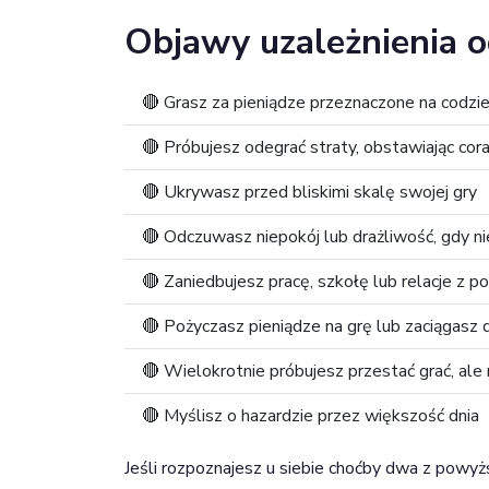
Objawy uzależnienia 
🔴 Grasz za pieniądze przeznaczone na codzi
🔴 Próbujesz odegrać straty, obstawiając co
🔴 Ukrywasz przed bliskimi skalę swojej gry
🔴 Odczuwasz niepokój lub drażliwość, gdy n
🔴 Zaniedbujesz pracę, szkołę lub relacje z 
🔴 Pożyczasz pieniądze na grę lub zaciągasz d
🔴 Wielokrotnie próbujesz przestać grać, ale n
🔴 Myślisz o hazardzie przez większość dnia
Jeśli rozpoznajesz u siebie choćby dwa z powyż