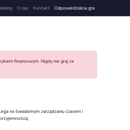
anking
O nas
Kontakt
Odpowiedzialna gra
zykiem finansowym. Nigdy nie graj za
Polega na świadomym zarządzaniu czasem i
przyjemnością.