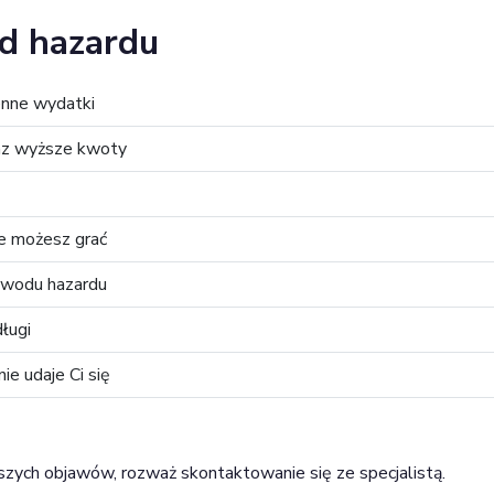
od hazardu
enne wydatki
raz wyższe kwoty
ie możesz grać
powodu hazardu
ługi
ie udaje Ci się
szych objawów, rozważ skontaktowanie się ze specjalistą.